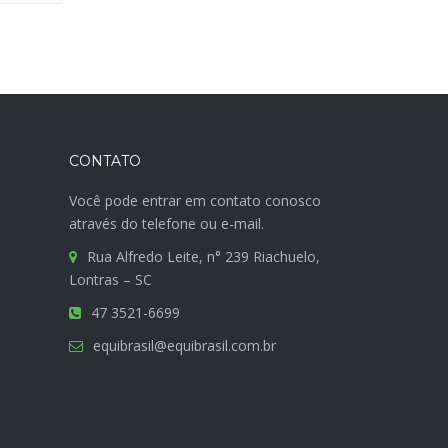
CONTATO
Você pode entrar em contato conosco
através do telefone ou e-mail.
Rua Alfredo Leite, n° 239 Riachuelo,
Lontras – SC
47 3521-6699
equibrasil@equibrasil.com.br