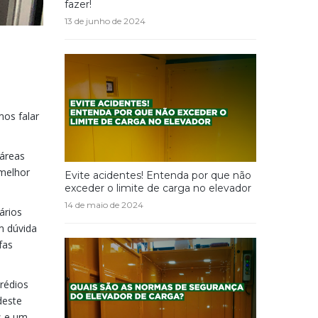
fazer!
13 de junho de 2024
mos falar
 áreas
melhor
Evite acidentes! Entenda por que não
exceder o limite de carga no elevador
14 de maio de 2024
ários
m dúvida
fas
prédios
deste
s e um