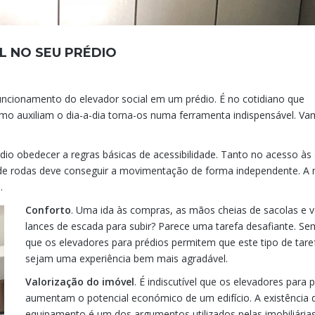
L NO SEU PRÉDIO
uncionamento do elevador social em um prédio. É no cotidiano que
o auxiliam o dia-a-dia torna-os numa ferramenta indispensável. Va
édio obedecer a regras básicas de acessibilidade. Tanto no acesso às
e rodas deve conseguir a movimentação de forma independente. A 
.
Conforto
. Uma ida às compras, as mãos cheias de sacolas e v
lances de escada para subir? Parece uma tarefa desafiante. Se
que os elevadores para prédios permitem que este tipo de tare
sejam uma experiência bem mais agradável.
Valorização do imóvel
. É indiscutível que os elevadores para 
aumentam o potencial económico de um edifício. A existência 
equipamento é um dos argumentos utilizados pelas imobiliária