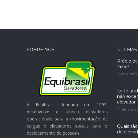
SOBRE NÓS
ÚLTIMAS
Prédio p
fazer!
13 de junho
Evite aci
não exced
elevador
A Equibrasil, fundada em 1995,
14 de maio 
desenvolve e fabrica elevadores
operacionais para a movimentação de
cargas e elevadores sociais para o
Quais são
do elevad
deslocamento de pessoas.